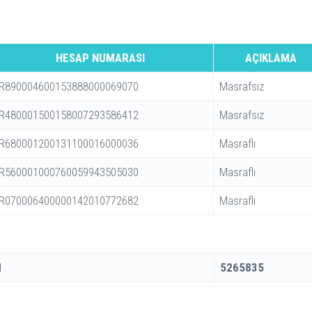
HESAP NUMARASI
AÇIKLAMA
R890004600153888000069070
Masrafsız
R480001500158007293586412
Masrafsız
R680001200131100016000036
Masraflı
R560001000760059943505030
Masraflı
R070006400000142010772682
Masraflı
I
5265835