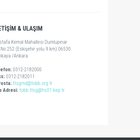
ETİŞİM & ULAŞIM
stafa Kemal Mahallesi Dumlupınar
.No:252 (Eskişehir yolu 9.km) 06530
nkaya /Ankara
lefon:
0312-2182000
ks:
0312-2182011
Posta:
ttsgmd@tobb.org.tr
p Adresi:
tobb.ttsg@hs01.kep.tr