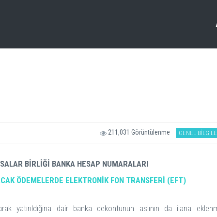
211,031 Görüntülenme
GENEL BİLGİL
SALAR BİRLİĞİ BANKA HESAP NUMARALARI
ACAK ÖDEMELERDE ELEKTRONİK FON TRANSFERİ (EFT)
larak yatırıldığına dair banka dekontunun aslının da ilana eklen