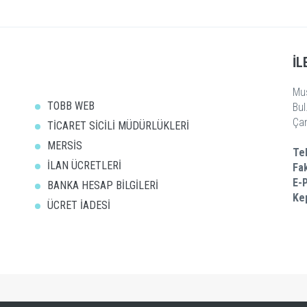
İL
Mu
TOBB WEB
Bul
Ça
TİCARET SİCİLİ MÜDÜRLÜKLERİ
MERSİS
Te
İLAN ÜCRETLERİ
Fa
E-
BANKA HESAP BİLGİLERİ
Ke
ÜCRET İADESİ