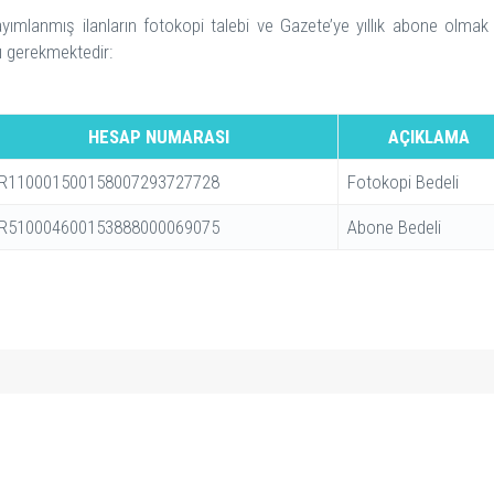
yayımlanmış ilanların fotokopi talebi ve Gazete’ye yıllık abone olmak 
ı gerekmektedir:
HESAP NUMARASI
AÇIKLAMA
R110001500158007293727728
Fotokopi Bedeli
R510004600153888000069075
Abone Bedeli