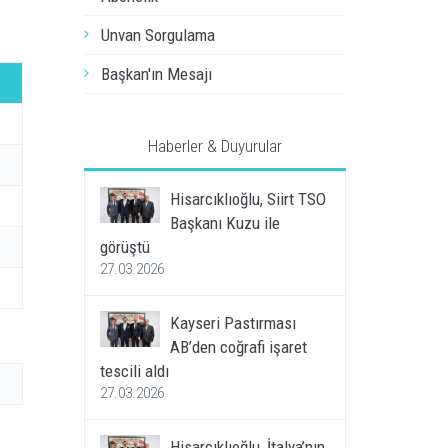
Unvan Sorgulama
Başkan'ın Mesajı
Haberler & Duyurular
Hisarcıklıoğlu, Siirt TSO
Başkanı Kuzu ile
görüştü
27.03.2026
Kayseri Pastırması
AB’den coğrafi işaret
tescili aldı
27.03.2026
Hisarcıklıoğlu, İtalya’nın