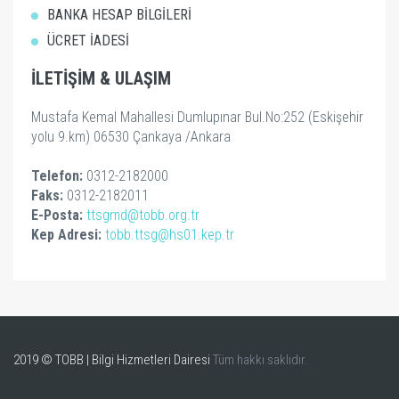
BANKA HESAP BİLGİLERİ
ÜCRET İADESİ
İLETİŞİM & ULAŞIM
Mustafa Kemal Mahallesi Dumlupınar Bul.No:252 (Eskişehir
yolu 9.km) 06530 Çankaya /Ankara
Telefon:
0312-2182000
Faks:
0312-2182011
E-Posta:
ttsgmd@tobb.org.tr
Kep Adresi:
tobb.ttsg@hs01.kep.tr
2019 © TOBB | Bilgi Hizmetleri Dairesi
Tüm hakkı saklıdır.